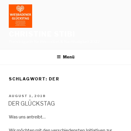
Zum
Inhalt
springen
CHRISTINE STIBI
Preisträgerin für Innovation & Nachhaligkeit 2022
Menü
SCHLAGWORT:
DER
VERÖFFENTLICHT
AUGUST 1, 2018
AM
DER GLÜCKSTAG
Was uns antreibt…
Wir möchten mit den verschiedensten Initiativen zur