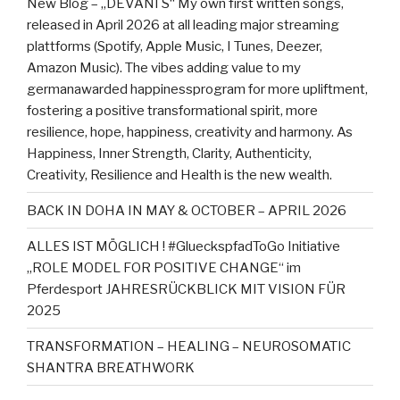
New Blog – „DEVANI S“ My own first written songs,
released in April 2026 at all leading major streaming
plattforms (Spotify, Apple Music, I Tunes, Deezer,
Amazon Music). The vibes adding value to my
germanawarded happinessprogram for more upliftment,
fostering a positive transformational spirit, more
resilience, hope, happiness, creativity and harmony. As
Happiness, Inner Strength, Clarity, Authenticity,
Creativity, Resilience and Health is the new wealth.
BACK IN DOHA IN MAY & OCTOBER – APRIL 2026
ALLES IST MÖGLICH ! #GlueckspfadToGo Initiative
„ROLE MODEL FOR POSITIVE CHANGE“ im
Pferdesport JAHRESRÜCKBLICK MIT VISION FÜR
2025
TRANSFORMATION – HEALING – NEUROSOMATIC
SHANTRA BREATHWORK