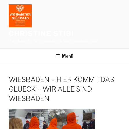
Zum
Inhalt
springen
CHRISTINE STIBI
Preisträgerin für Innovation & Nachhaligkeit 2022
Menü
WiESBADEN – HIER KOMMT DAS
GLUECK – WIR ALLE SIND
WIESBADEN