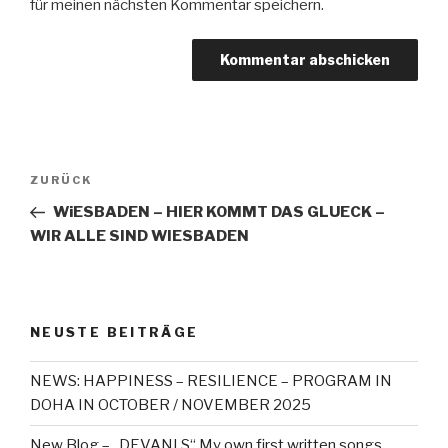
für meinen nächsten Kommentar speichern.
Beitragsnavigation
Vorheriger
ZURÜCK
Beitrag
WiESBADEN – HIER KOMMT DAS GLUECK –
WIR ALLE SIND WIESBADEN
NEUSTE BEITRÄGE
NEWS: HAPPINESS – RESILIENCE – PROGRAM IN
DOHA IN OCTOBER / NOVEMBER 2025
New Blog – „DEVANI S“ My own first written songs,