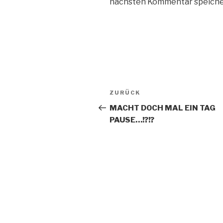
nächsten Kommentar speiche
Beitragsnavigation
Vorheriger
ZURÜCK
Beitrag
MACHT DOCH MAL EIN TAG
PAUSE…!?!?