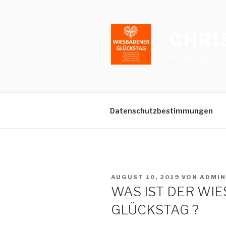
Zum
Inhalt
springen
CHRI
Preisträgerin 
Datenschutzbestimmungen
VERÖFFENTLICHT
AUGUST 10, 2019
VON
ADMIN
AM
WAS IST DER WI
GLÜCKSTAG ?