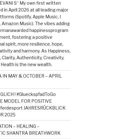
EVANI S“ My own first written
 in April 2026 at all leading major
tforms (Spotify, Apple Music, I
, Amazon Music). The vibes adding
germanawarded happinessprogram
ment, fostering a positive
l spirit, more resilience, hope,
ativity and harmony. As Happiness,
Clarity, Authenticity, Creativity,
 Health is the new wealth.
 IN MAY & OCTOBER – APRIL
GLICH ! #GlueckspfadToGo
ROLE MODEL FOR POSITIVE
ferdesport JAHRESRÜCKBLICK
ÜR 2025
ION – HEALING –
IC SHANTRA BREATHWORK