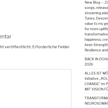
New Blog – „D
songs, released
streaming plat
Tunes, Deezer
value to my 
for more uplift
transformationa
entar
happiness, cre
Inner Strength, 
ht veröffentlicht.
Erforderliche Felder
Resilience and
BACK IN DOHA
2026
ALLES IST MÖ
Initiative „
CHANGE“ im P
MIT VISION F
TRANSFORMAT
NEUROSOMAT