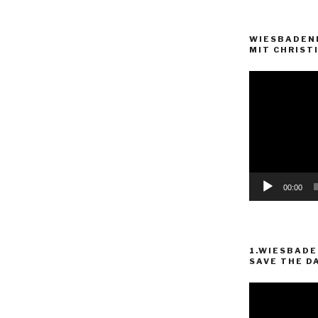
WIESBADEN
MIT CHRISTI
Video-
Player
00:00
1.WIESBADE
SAVE THE D
Video-
Player