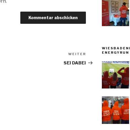
rn.
WIESBADEN
ENERGYRUN 
WEITER
Nächster
Beitrag
SEI DABEI