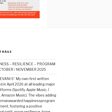
TRÄGE
NESS – RESILIENCE – PROGRAM
OCTOBER / NOVEMBER 2025
EVANI S“ My own first written
 in April 2026 at all leading major
tforms (Spotify, Apple Music, I
, Amazon Music). The vibes adding
germanawarded happinessprogram
ment, fostering a positive
l spirit, more resilience, hope,