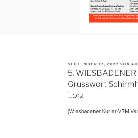
VERÖFFENTLICHT
SEPTEMBER 17, 2022
VON
AD
AM
5. WIESBADENER
Grusswort Schirmhe
Lorz
(Wiesbadener Kurier-VRM Ve