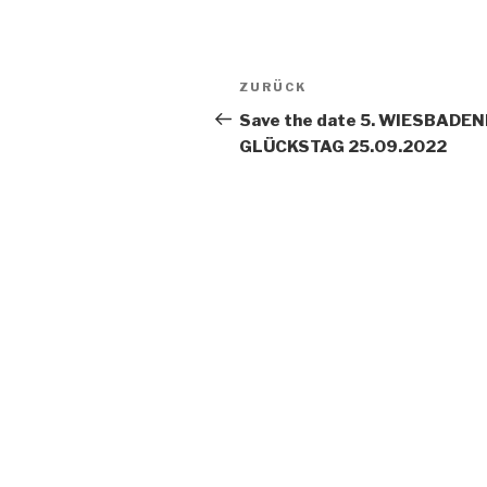
Beitragsnavigation
Vorheriger
ZURÜCK
Beitrag
Save the date 5. WIESBADE
GLÜCKSTAG 25.09.2022