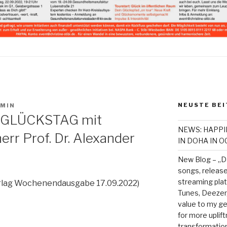
NEUSTE BEI
MIN
 GLÜCKSTAG mit
NEWS: HAPPI
rr Prof. Dr. Alexander
IN DOHA IN 
New Blog – „D
songs, released
streaming plat
rlag Wochenendausgabe 17.09.2022)
Tunes, Deezer
value to my 
for more uplift
transformationa