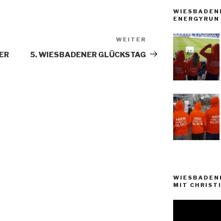
WIESBADEN
ENERGYRUN 
WEITER
Nächster
Beitrag
NER
5. WIESBADENER GLÜCKSTAG
WIESBADEN
MIT CHRISTI
Video-
Player