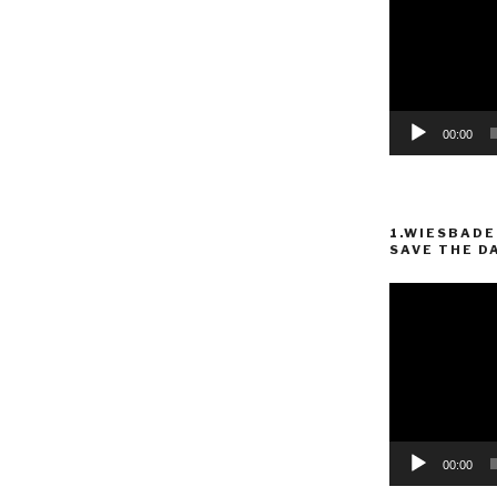
00:00
1.WIESBADE
SAVE THE D
Video-
Player
00:00