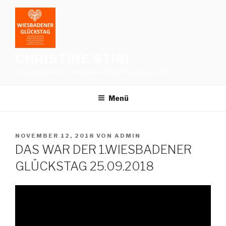
Zum
Inhalt
springen
CHRISTINE STIBI
Preisträgerin für Innovation & Nachhaligkeit 2022
Menü
VERÖFFENTLICHT
NOVEMBER 12, 2018
VON
ADMIN
AM
DAS WAR DER 1.WIESBADENER
GLÜCKSTAG 25.09.2018