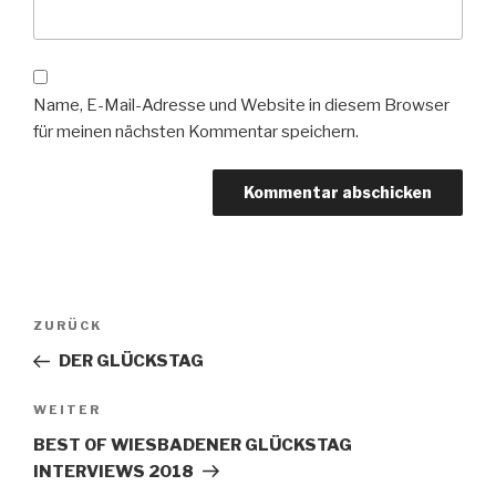
Name, E-Mail-Adresse und Website in diesem Browser
für meinen nächsten Kommentar speichern.
Beitragsnavigation
Vorheriger
ZURÜCK
Beitrag
DER GLÜCKSTAG
Nächster
WEITER
Beitrag
BEST OF WIESBADENER GLÜCKSTAG
INTERVIEWS 2018