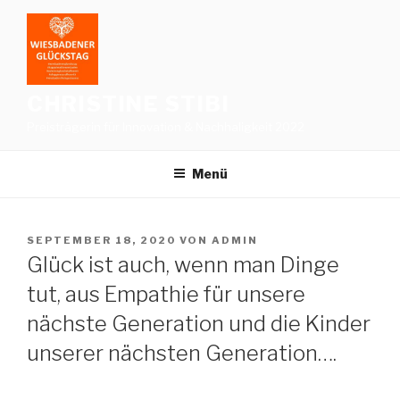
Zum
Inhalt
springen
CHRISTINE STIBI
Preisträgerin für Innovation & Nachhaligkeit 2022
Menü
VERÖFFENTLICHT
SEPTEMBER 18, 2020
VON
ADMIN
AM
Glück ist auch, wenn man Dinge
tut, aus Empathie für unsere
nächste Generation und die Kinder
unserer nächsten Generation….