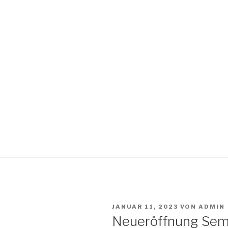
VERÖFFENTLICHT
JANUAR 11, 2023
VON
ADMIN
AM
Neueröffnung Se