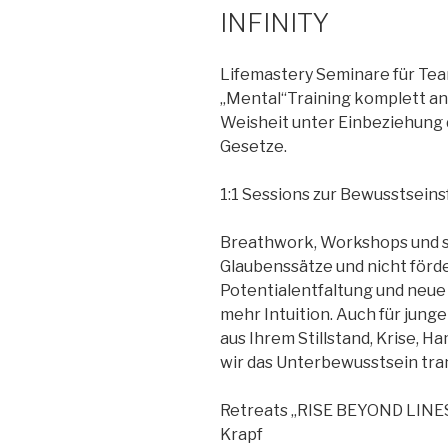
INFINITY
Lifemastery Seminare für Team
„Mental“Training komplett and
Weisheit unter Einbeziehung 
Gesetze.
1:1 Sessions zur Bewusstsein
Breathwork, Workshops und s
Glaubenssätze und nicht förd
Potentialentfaltung und neue 
mehr Intuition. Auch für jung
aus Ihrem Stillstand, Krise, 
wir das Unterbewusstsein tr
Retreats „RISE BEYOND LINES“
Krapf