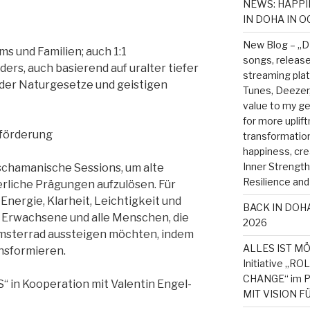
NEWS: HAPPI
IN DOHA IN 
New Blog – „D
s und Familien; auch 1:1
songs, released
ers, auch basierend auf uralter tiefer
streaming plat
der Naturgesetze und geistigen
Tunes, Deezer
value to my 
for more uplift
sförderung
transformationa
happiness, cre
Inner Strength, 
chamanische Sessions, um alte
Resilience and
erliche Prägungen aufzulösen. Für
Energie, Klarheit, Leichtigkeit und
BACK IN DOHA
e Erwachsene und alle Menschen, die
2026
Hamsterrad aussteigen möchten, indem
ALLES IST MÖ
ansformieren.
Initiative „
CHANGE“ im P
 in Kooperation mit Valentin Engel-
MIT VISION F