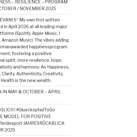
NESS – RESILIENCE – PROGRAM
OCTOBER / NOVEMBER 2025
EVANI S“ My own first written
 in April 2026 at all leading major
tforms (Spotify, Apple Music, I
, Amazon Music). The vibes adding
germanawarded happinessprogram
ment, fostering a positive
l spirit, more resilience, hope,
ativity and harmony. As Happiness,
Clarity, Authenticity, Creativity,
 Health is the new wealth.
 IN MAY & OCTOBER – APRIL
GLICH ! #GlueckspfadToGo
ROLE MODEL FOR POSITIVE
ferdesport JAHRESRÜCKBLICK
ÜR 2025