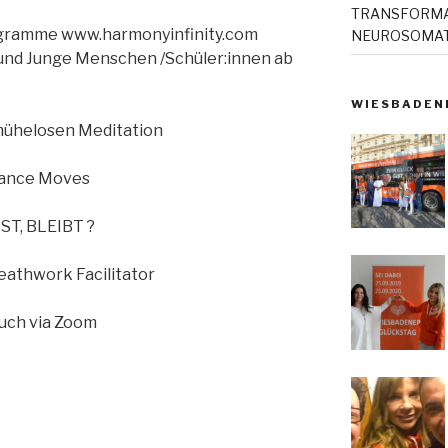
TRANSFORMAT
ogramme www.harmonyinfinity.com
NEUROSOMAT
er und Junge Menschen /Schüler:innen ab
ert.
WIESBADEN
mühelosen Meditation
 Dance Moves
ST, BLEIBT ?
eathwork Facilitator
auch via Zoom